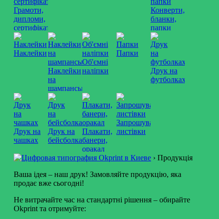
Грамоти,
Конверти,
дипломи,
бланки,
сертифікати
папки
Наклейки
Папки
Об'ємні
Наклейки
наліпки
Друк на
на
футболках
шампанське
Запрошувальні
Друк на
Друк на
Плакати,
листівки
чашках
бейсболках
банери,
оракал
›
Продукцiя
Ваша ідея – наш друк! Замовляйте продукцію, яка
продає вже сьогодні!
Не витрачайте час на стандартні рішення – обирайте
Okprint та отримуйте: