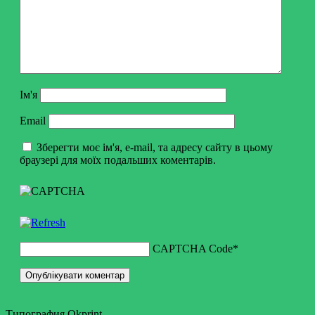
Ім'я
Email
Зберегти моє ім'я, e-mail, та адресу сайту в цьому
браузері для моїх подальших коментарів.
CAPTCHA Code
*
Типография Okprint