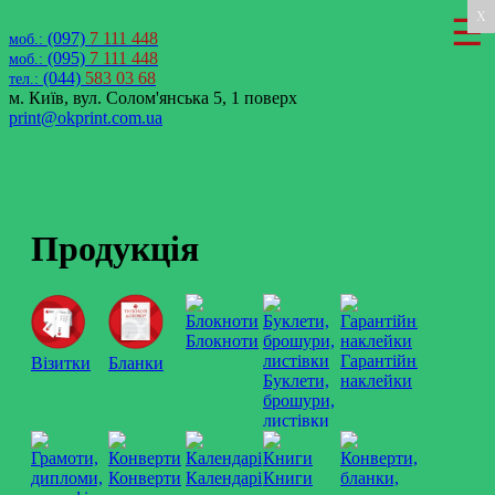
X
X
(097)
7 111 448
моб.:
(095)
7 111 448
моб.:
(044)
583 03 68
тел.:
м. Київ, вул. Солом'янська 5, 1 поверх
print@okprint.com.ua
Продукцiя
Блокноти
Гарантійні
Візитки
Бланки
Буклети,
наклейки
брошури,
листівки
Конверти
Календарі
Книги